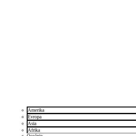
Amerika
Evropa
Asia
Afrika
Oceánie